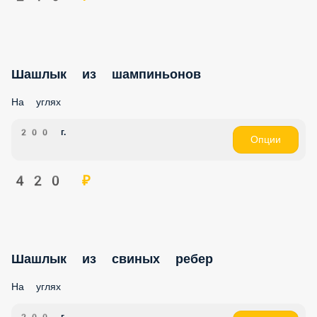
Шашлык из шампиньонов
На углях
200 г.
Опции
420 ₽
Шашлык из свиных ребер
На углях