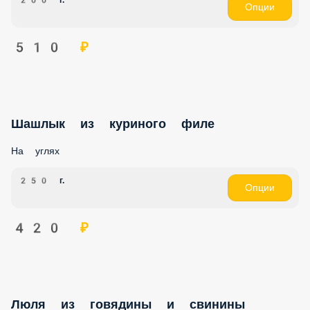
200 г.
Опции
510 ₽
Шашлык из куриного филе
На углях
250 г.
Опции
420 ₽
Люля из говядины и свинины